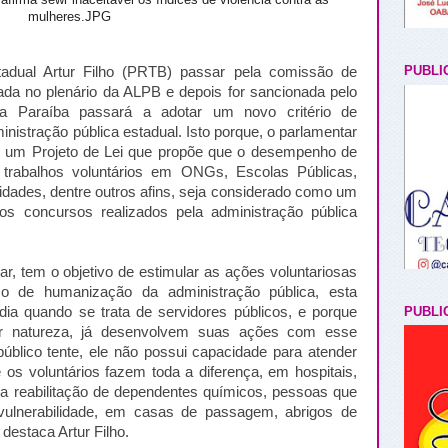
PUBLI
adual Artur Filho (PRTB) passar pela comissão de
vada no plenário da ALPB e depois for sancionada pelo
 a Paraíba passará a adotar um novo critério de
istração pública estadual. Isto porque, o parlamentar
11) um Projeto de Lei que propõe que o desempenho de
 trabalhos voluntários em ONGs, Escolas Públicas,
ades, dentre outros afins, seja considerado como um
os concursos realizados pela administração pública
r, tem o objetivo de estimular as ações voluntariosas
so de humanização da administração pública, esta
PUBLI
a quando se trata de servidores públicos, e porque
por natureza, já desenvolvem suas ações com esse
público tente, ele não possui capacidade para atender
 os voluntários fazem toda a diferença, em hospitais,
a reabilitação de dependentes químicos, pessoas que
ulnerabilidade, em casas de passagem, abrigos de
 destaca Artur Filho.