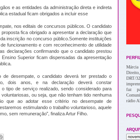
ãos e as entidades da administração direta e indireta
ica estadual ficam obrigados a incluir esse
mpate, nos editais de concursos públicos. O candidato
a proposta fica obrigado a apresentar a declaração que
da inscrição no concurso público.Somente instituições
de funcionamento e com reconhecimento de utilidade
r as declarações confirmando que o candidato prestou
 de Ensino Superior ficam dispensadas da apresentação
PERFI
blica.
Márcia 
Direito
rio de desempate, o candidato deverá ter prestado o
DRT/32
mo, dois anos, e na declaração deverá constar
imprens
oi o tipo de serviço realizado, sendo considerado para
faz p
s voluntariosas, ou seja, que não tenham tido nenhuma
Comuni
rádio 
io que ao adotar esse critério no desempate de
estaremos estimulando o trabalho voluntarioso, aquele
mo, sem remuneração”, finaliza Artur Filho.
PESQU
ARQUI