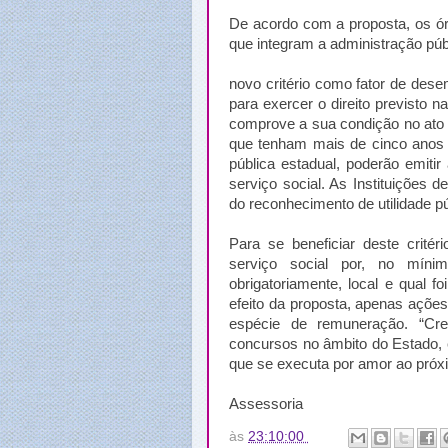
De acordo com a proposta, os órg
que integram a administração públ
novo critério como fator de dese
para exercer o direito previsto n
comprove a sua condição no ato 
que tenham mais de cinco anos 
pública estadual, poderão emiti
serviço social. As Instituições
do reconhecimento de utilidade pú
Para se beneficiar deste crité
serviço social por, no míni
obrigatoriamente, local e qual f
efeito da proposta, apenas açõe
espécie de remuneração. “Cre
concursos no âmbito do Estado, 
que se executa por amor ao próxi
Assessoria
às
23:10:00