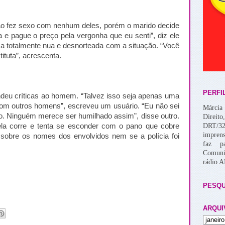
ão fez sexo com nenhum deles, porém o marido decide
a e pague o preço pela vergonha que eu senti”, diz ele
 totalmente nua e desnorteada com a situação. “Você
ituta”, acrescenta.
PERFI
endeu críticas ao homem. “Talvez isso seja apenas uma
 com outros homens”, escreveu um usuário. “Eu não sei
Márcia 
to. Ninguém merece ser humilhado assim”, disse outro.
Direito
DRT/32
la corre e tenta se esconder com o pano que cobre
imprens
obre os nomes dos envolvidos nem se a polícia foi
faz p
Comuni
rádio 
PESQU
ARQUI