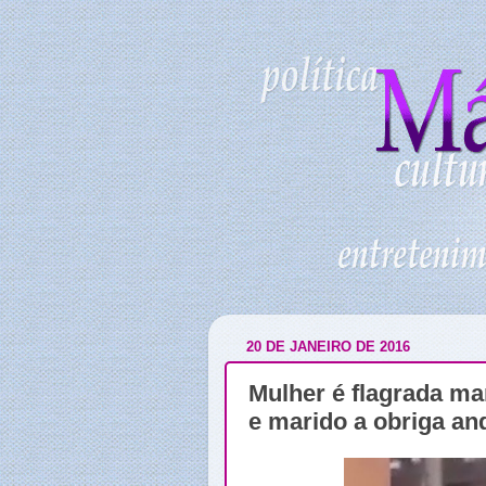
20 DE JANEIRO DE 2016
Mulher é flagrada m
e marido a obriga an