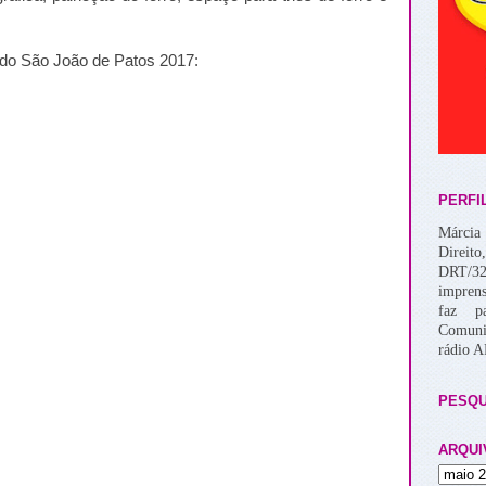
do São João de Patos 2017:
PERFI
Márcia 
Direito
DRT/32
imprens
faz p
Comuni
rádio 
PESQU
ARQUI