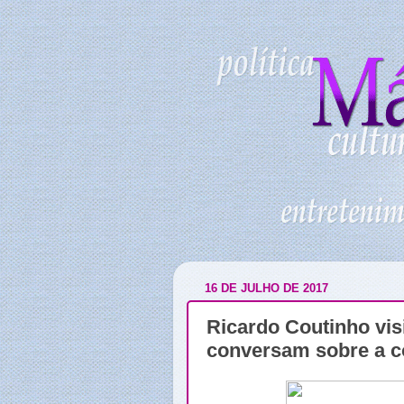
16 DE JULHO DE 2017
Ricardo Coutinho vis
conversam sobre a co