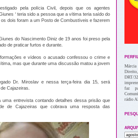
stigado pela polícia Civil, depois que os agentes
unes ‘ teria sido a pessoa que a vítima teria saído do
da os dois foram a um Posto de Combustíveis e fazerem
Giunes do Nascimento Diniz de 19 anos foi preso pela
ado de praticar furtos e durante.
PERFI
nformações e vídeos o acusado confessou o crime e
a vítima, mas que durante uma discussão matou a jovem
Márcia 
Direito
DRT/32
gado Dr. Miroslav e nessa terça-feira dia 15, será
imprens
de Cajazeiras.
faz p
Comuni
rádio 
á uma entrevista contando detalhes dessa prisão que
ade de Cajazeiras que cobrava uma resposta das
PESQU
ARQUI