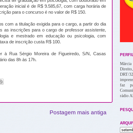
precisa ter graduação em psicologia, com doutorado em
eração inicial é de R$ 9.585,67, com carga horária de
crição para o concurso é no valor de R$ 150.
s com a titulação exigida para o cargo, a partir do dia
s as inscrições para o cargo de professor assistente,
logia e mestrado em educação ou psicologia, com
axa de inscrição custa R$ 100.
r à Rua Sérgio Moreira de Figueiredo, S/N, Casas
PERFI
rário das 8h às 17h.
Márcia 
Direito
DRT/32
imprens
faz p
Comuni
rádio 
PESQU
Postagem mais antiga
ARQUI