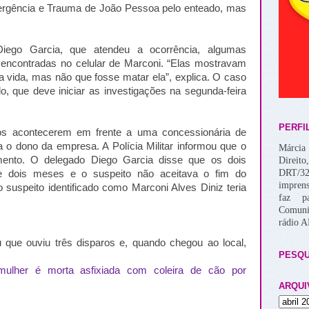
mergência e Trauma de João Pessoa pelo enteado, mas
ego Garcia, que atendeu a ocorrência, algumas
ncontradas no celular de Marconi. “Elas mostravam
ria vida, mas não que fosse matar ela”, explica. O caso
o, que deve iniciar as investigações na segunda-feira
PERFI
iros acontecerem em frente a uma concessionária de
a o dono da empresa. A Polícia Militar informou que o
Márcia 
imento. O delegado Diego Garcia disse que os dois
Direito
DRT/32
 dois meses e o suspeito não aceitava o fim do
imprens
o suspeito identificado como Marconi Alves Diniz teria
faz p
Comuni
rádio 
 que ouviu três disparos e, quando chegou ao local,
PESQU
ulher é morta asfixiada com coleira de cão por
ARQUI