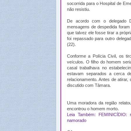
socorrida para o Hospital de E
não resistiu.
De acordo com o delegado Di
mensagens de despedida foram e
que talvez ele fosse tirar a próp
foi repassado para outro delegad
(22).
Conforme a Polícia Civil, os t
veículos. O filho do homem seri
casal trabalhava no estabelec
estavam separados a cerca de
relacionamento. Antes de atirar, 
discutido com Tâmara.
Uma moradora da região relatou
encontrou o homem morto.
Leia Também: FEMINICÍDIO: m
namorado