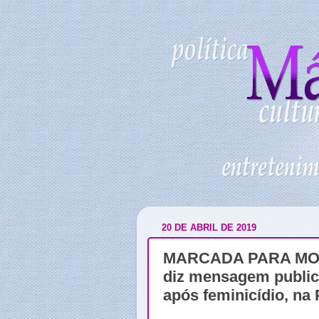
20 DE ABRIL DE 2019
MARCADA PARA MORRE
diz mensagem publi
após feminicídio, na