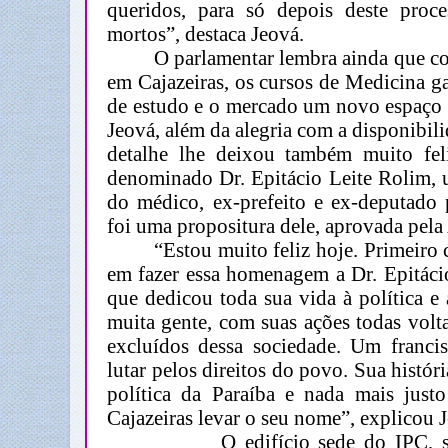
queridos, para só depois deste proce
mortos”, destaca Jeová.
O parlamentar lembra ainda que c
em Cajazeiras, os cursos de Medicina 
de estudo e o mercado um novo espaço 
Jeová, além da alegria com a disponibil
detalhe lhe deixou também muito feli
denominado Dr. Epitácio Leite Rolim
do médico, ex-prefeito e ex-deputado 
foi uma propositura dele, aprovada pe
“Estou muito feliz hoje. Primeiro
em fazer essa homenagem a Dr. Epitác
que dedicou toda sua vida à política e 
muita gente, com suas ações todas volt
excluídos dessa sociedade. Um franci
lutar pelos direitos do povo. Sua histór
política da Paraíba e nada mais jus
Cajazeiras levar o seu nome”, explicou 
O edifício sede do IPC, situad