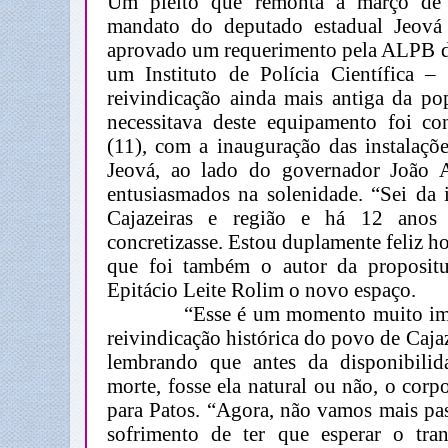
Um pleito que remonta a março de 
mandato do deputado estadual Jeová
aprovado um requerimento pela ALPB d
um
Instituto de Polícia Científica 
reivindicação ainda mais antiga da po
necessitava deste equipamento foi con
(11), com a inauguração das instalaçõ
Jeová, ao lado do governador João 
entusiasmados na solenidade. “Sei da 
Cajazeiras e região e há 12 anos 
concretizasse. Estou duplamente feliz ho
que foi também o autor da proposit
Epitácio Leite Rolim o novo espaço.
“Esse é um momento muito import
reivindicação histórica do povo de Cajaz
lembrando que antes da disponibilida
morte, fosse ela natural ou não, o corp
para Patos. “Agora, não vamos mais pa
sofrimento de ter que esperar o tra