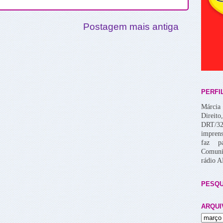
Postagem mais antiga
PERFI
Márcia 
Direito
DRT/32
imprens
faz p
Comuni
rádio 
PESQU
ARQUI