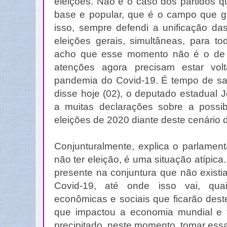
eleições. Não é o caso dos partidos 
base e popular, que é o campo que gra
isso, sempre defendi a unificação das
eleições gerais, simultâneas, para to
acho que esse momento não é o de s
atenções agora precisam estar vo
pandemia do Covid-19. É tempo de sal
disse hoje (02), o deputado estadual 
a muitas declarações sobre a possi
eleições de 2020 diante deste cenário
Conjunturalmente, explica o parlamen
não ter eleição, é uma situação atípica.
presente na conjuntura que não exist
Covid-19, até onde isso vai, qua
econômicas e sociais que ficarão dest
que impactou a economia mundial e 
precipitado, neste momento, tomar ess