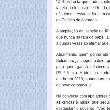
“O Brasil está quebrado, chef
tabela do Imposto de Renda, t
nós temos, essa mídia sem ca
do Palácio da Alvorada.
A ampliação da isenção do I
que nunca saíram do papel. E
algumas vezes ao afirmar que
Atualmente, quem ganha até R
Bolsonaro já chegou a dizer q
para quem ganha até cinco sa
R$ 5,5 mil). A ideia, contud
ainda em 2019, quando as con
do novo coronavírus.
Na conversa com apoiadores ne
as críticas à mídia, que segu
desgastar” o governo. “Vão t