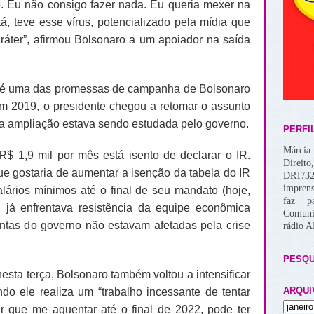
e. Eu não consigo fazer nada. Eu queria mexer na
á, teve esse vírus, potencializado pela mídia que
ráter”, afirmou Bolsonaro a um apoiador na saída
R é uma das promessas de campanha de Bolsonaro
m 2019, o presidente chegou a retomar o assunto
 a ampliação estava sendo estudada pelo governo.
PERFI
Márcia 
$ 1,9 mil por mês está isento de declarar o IR.
Direito
ue gostaria de aumentar a isenção da tabela do IR
DRT/32
imprens
lários mínimos até o final de seu mandato (hoje,
faz p
o, já enfrentava resistência da equipe econômica
Comuni
tas do governo não estavam afetadas pela crise
rádio 
PESQU
sta terça, Bolsonaro também voltou a intensificar
ARQUI
ndo ele realiza um “trabalho incessante de tentar
er que me aguentar até o final de 2022, pode ter