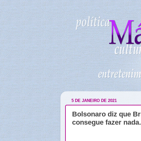
5 DE JANEIRO DE 2021
Bolsonaro diz que Br
consegue fazer nada.