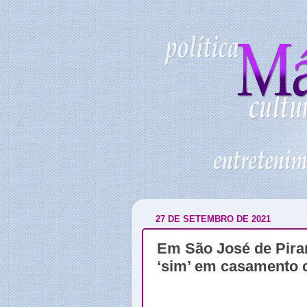
27 DE SETEMBRO DE 2021
Em São José de Pira
‘sim’ em casamento 