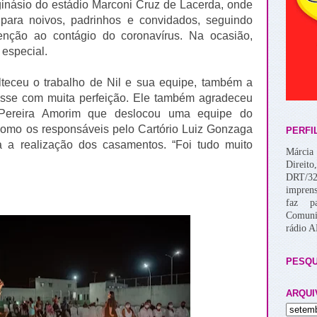
inásio do estádio Marconi Cruz de Lacerda, onde
 para noivos, padrinhos e convidados, seguindo
enção ao contágio do coronavírus. Na ocasião,
 especial.
teceu o trabalho de Nil e sua equipe, também a
esse com muita perfeição. Ele também agradeceu
 Pereira Amorim que deslocou uma equipe do
m como os responsáveis pelo Cartório Luiz Gonzaga
PERFI
a a realização dos casamentos. “Foi tudo muito
Márcia 
Direito
DRT/32
imprens
faz p
Comuni
rádio 
PESQU
ARQUI