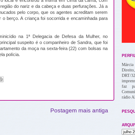
até o local e encontrou a vítima em cima da cama, com
egião do nariz e da cabeça e duas perfurações. Já a
ucados pelo corpo, que os agentes acreditam serem
ar o berço. A criança foi socorrida e encaminhada para
minicídio na 1ª Delegacia de Defesa da Mulher, no
principal suspeito é o companheiro de Sandra, que foi
apartamento da moça na sexta-feira (22) com bolsas na
a polícia.
PERFI
Márcia 
Direito
DRT/32
imprens
faz p
Comuni
rádio 
Postagem mais antiga
PESQU
ARQUI