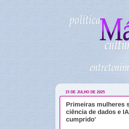
15 DE JULHO DE 2025
Primeiras mulheres 
ciência de dados e I
cumprido'