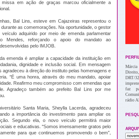
ma missa em ação de graças marcou oficialmente a
ional.
nhas, Bal Lins, esteve em Cajazeiras representou o
 durante as comemorações. Na oportunidade, o gestor
um veículo adquirido por meio de emenda parlamentar
ico Mendes, reforçando o apoio do mandato ao
s desenvolvidas pelo IMJOB.
PERFI
 da emenda é ampliar a capacidade da instituição em
idadania, dignidade e inclusão social. Em mensagem
Márcia 
s agradeceu à direção do instituto pelas homenagens e
Direito
eria. “É uma honra, através do meu mandato, apoiar
DRT/32
unidade. Reafirmo meu compromisso com emendas que
imprens
faz p
ade. Agradeço também ao prefeito Bal Lins por me
Comuni
ou.
rádio 
versitário Santa Maria, Sheylla Lacerda, agradeceu
ndo a importância do investimento para ampliar os
PESQU
tuição. Segundo ela, o novo veículo permitirá maior
 sociais e educativas. “Somos imensamente gratos pelo
ARQUI
retamente para que continuemos promovendo o bem”,