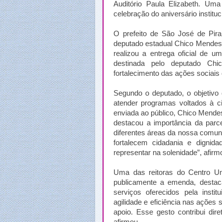
Auditório Paula Elizabeth. U
celebração do aniversário instituc
O prefeito de São José de Pira
deputado estadual Chico Mendes
realizou a entrega oficial de 
destinada pelo deputado Ch
fortalecimento das ações sociai
Segundo o deputado, o objetivo
atender programas voltados à c
enviada ao público, Chico Mende
destacou a importância da parc
diferentes áreas da nossa com
fortalecem cidadania e dignid
representar na solenidade”, afirm
Uma das reitoras do Centro Uni
publicamente a emenda, destaca
serviços oferecidos pela insti
agilidade e eficiência nas ações
apoio. Esse gesto contribui di