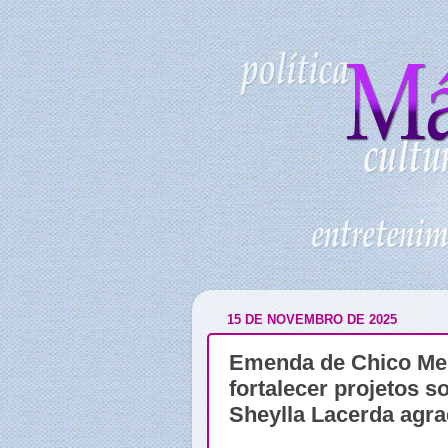
15 DE NOVEMBRO DE 2025
Emenda de Chico Men
fortalecer projetos s
Sheylla Lacerda agra