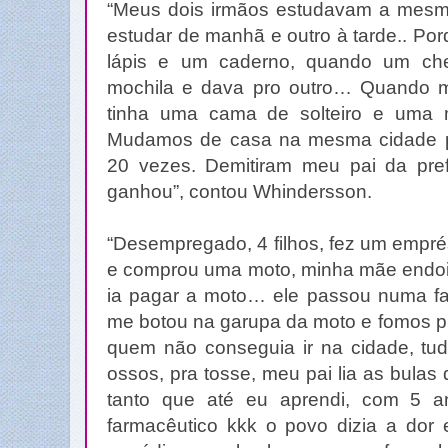
“Meus dois irmãos estudavam a mesm
estudar de manhã e outro à tarde.. Po
lápis e um caderno, quando um che
mochila e dava pro outro… Quando 
tinha uma cama de solteiro e uma 
Mudamos de casa na mesma cidade po
20 vezes. Demitiram meu pai da pre
ganhou”, contou Whindersson.
“Desempregado, 4 filhos, fez um empré
e comprou uma moto, minha mãe endo
ia pagar a moto… ele passou numa f
me botou na garupa da moto e fomos pr
quem não conseguia ir na cidade, tud
ossos, pra tosse, meu pai lia as bulas
tanto que até eu aprendi, com 5 
farmacêutico kkk o povo dizia a dor 