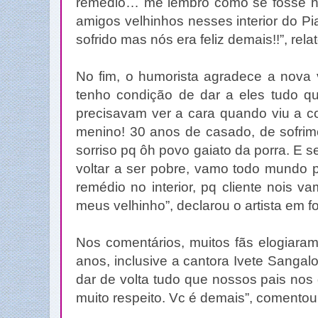
remédio… me lembro como se fosse h
amigos velhinhos nesses interior do Pia
sofrido mas nós era feliz demais!!”, rela
No fim, o humorista agradece a nova 
tenho condição de dar a eles tudo qu
precisavam ver a cara quando viu a c
menino! 30 anos de casado, de sofrime
sorriso pq ôh povo gaiato da porra. E s
voltar a ser pobre, vamo todo mundo 
remédio no interior, pq cliente nois 
meus velhinho”, declarou o artista em f
Nos comentários, muitos fãs elogiara
anos, inclusive a cantora Ivete Sangal
dar de volta tudo que nossos pais nos
muito respeito. Vc é demais”, comentou