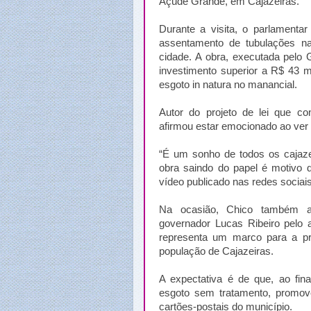
Açude Grande, em Cajazeiras.
Durante a visita, o parlamenta
assentamento de tubulações na
cidade. A obra, executada pelo
investimento superior a R$ 43 m
esgoto in natura no manancial.
Autor do projeto de lei que con
afirmou estar emocionado ao ver
“É um sonho de todos os cajaze
obra saindo do papel é motivo d
vídeo publicado nas redes sociais
Na ocasião, Chico também a
governador Lucas Ribeiro pelo 
representa um marco para a pr
população de Cajazeiras.
A expectativa é de que, ao fin
esgoto sem tratamento, promov
cartões-postais do município.