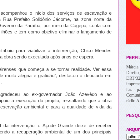
r acompanhou o início dos serviços de escavação e
 Rua Prefeito Solidônio Jácome, na zona norte da
 Governo da Paraíba, por meio da Cagepa, conta com
ilhões e tem como objetivo eliminar o lançamento de
tribuiu para viabilizar a intervenção, Chico Mendes
 a obra sendo executada após anos de espera.
PERFI
Márcia 
irenses que começa a se tornar realidade. Ver essa
Direito
e muita alegria e gratidão”, destacou o deputado em
DRT/32
.
imprens
faz p
gradeceu ao ex-governador João Azevêdo e ao
Comuni
apoio à execução do projeto, ressaltando que a obra
rádio 
eservação ambiental e para a qualidade de vida da
PESQU
al da intervenção, o Açude Grande deixe de receber
ARQUI
endo a recuperação ambiental de um dos principais